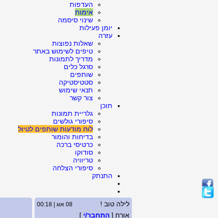
העדפות
אימות
שינוי סיסמה
יומן פעילות
עזרה
שאלות נפוצות
טיפים לשימוש באתר
מדריך לתמונות
סרגל כלים
שותפים
סטטיסטיקה
תנאי שימוש
צור קשר
תוכן
גלריית תמונות
סיפורי גולשים
לוח מודעות שותפים לטיול
בדיחות והומור
כרטיסי ברכה
סודוקו
טריוויה
סיפורי הצלחה
התנתק
לילה טוב !
08 אוג | 00:18
אורח [
התחבר/י
]