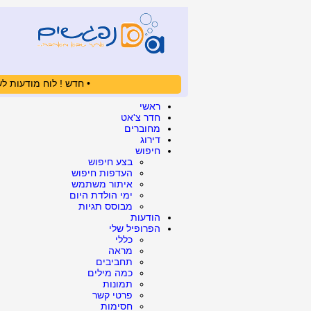
• חדש ! לוח מודעות לש
ראשי
חדר צ'אט
מחוברים
דירוג
חיפוש
בצע חיפוש
העדפות חיפוש
איתור משתמש
ימי הולדת היום
מבוסס תגיות
הודעות
הפרופיל שלי
כללי
מראה
תחביבים
כמה מילים
תמונות
פרטי קשר
חסימות