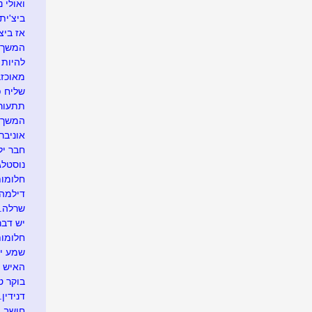
ואולי 
ביצ'ית
אז ביצ
המשך-ב
להיות 
מאוכז
שליח פ
תתעורר
המשך א
אוניבר
חבר יל
נוסטלג
חלומו
דילמה
שרלה..
יש דבר
חלומו
שמע יש
האיש ה.
בוקר ט
דנידין..
חושב בק