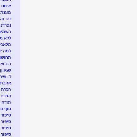
אנחנו 
מוגנת..
זהו זה 
נפרדנו 
השמים 
ללא מי
מלאכית
למה א
תחושות
הנבוא
שגעוןן
דו שיח
אהבת נ
הכרת ת
הפרח ש
תודה ל
סוף סי
סיפור 
סיפור 
סיפור 
סיפור 