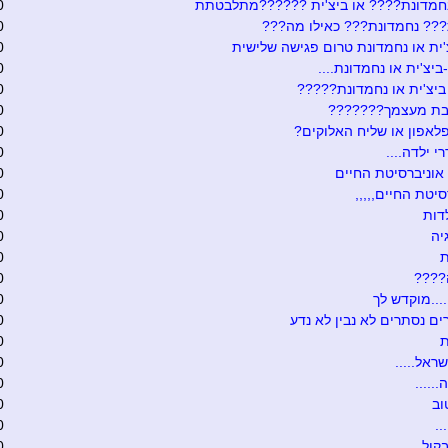
נחמדונת???? או ביצ'ית ??????מתלבטתת
0
??? נחמדונת??? כאילו מה???
0
'ית או נחמדונת טרום פגישה שלישית
0
יצ'ית או נחמדונת....
0
ביצ'ית או נחמדונת?????
0
בת מעצמך???????
0
לאפון או שליח האלוקים?
0
י ילדה....
0
וניברסיטת החיים
0
סיטת החיים,,,,,
0
דות
0
יה
0
ת
0
????
0
...מוקדש לך
0
ים נסתרים לא נבין לא נדע
0
ת
0
ראל.....
0
.....
0
וב
0
..
0
ול.....
0