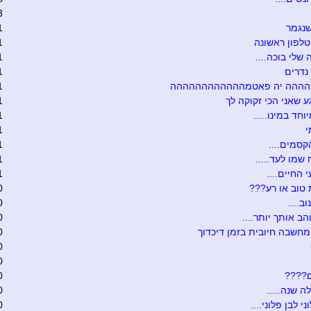
3
שנגמר
1
לפון ראשונה
1
שלי בוכה....
1
נדרים
1
ההה יה פאטמהההההההההההה
1
ע שאני הכי זקוקה לך
1
וחד במינו.....
1
י
1
קסמים....
1
שמו לעד.....
1
 החיים....
1
טוב או רע???
0
ב....
0
הב אותך יותר....
0
חשבה חיובית בזמן דיכדוך
0
0
0
ם????
0
ה שנה.....
0
י לבן פלוני....
0