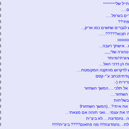
ייל שלייייייייייי
0
.....
0
ים בערפל.....
0
פתי??
0
לגברים שחשים כמו אריק...
0
תבוא?????......
0
וווווווו
0
ו...אישתך רעבה...
0
הורה שלי,,,,,
0
יגרתי/מיוחד
0
ת הן דרכי האל....
0
לדקרוש מהזקנה המקומטת....
0
ודתי\נכתב ע''י קסם
0
ירית (-:
0
ל תלכי.....המשך השחזור
0
שחזור....
0
בשליחות
0
ת איתי?...(המשך השחזור9
0
 את עצמי....ואני תוהה אם מצאתי...
0
..נחמדונת.....לא ביצ'ית
0
ת....נחמדונת!!!! מה פתאום???? ביצ'ית!!!!!!
0