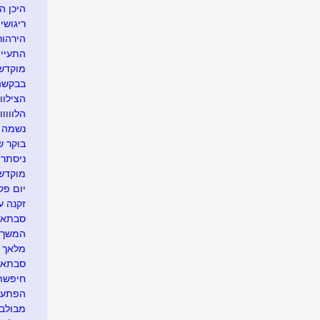
היכן הח
ריגושים
הירהור
התעיי
מוקדש 
בבקשה 
הצילוווו
הלווווו
נשמה ט
בוקר ש
ניסתרו
מוקדש 
יום פק
זקנה ער
סבתא א
המשך ה
מלאך 
סבתא א
חיפשתי
הפתעה.
מבולבל