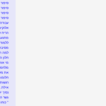
סיפור 
סיפור 
סיפור 
סיפור 
עבודה 
אלוקים
הריח של
מתגעגע
ללמוד ל
מסיבה 
למה הג
חלון הה
מי אוה
מלחמה 
את מלא
חלומות
רגשות 
אילת...
נסיך י
גשר המ
'' כוח