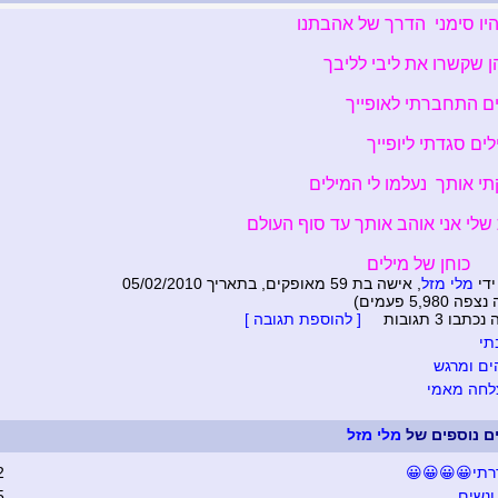
מילים היו סימני הדרך של
מילים הן שקשרו את ליב
ממילים התחברתי לא
במילים סגדתי ליו
כשחיבקתי אותך נעלמו לי
מלאכית שלי אני אוהב אותך עד סו
כוחן של מילים
, אישה בת 59 מאופקים, בתאריך 05/02/2010
מלי מזל
נכת
(סיפור זה נצ
[ להוספת תגובה ]
לסיפור זה נ
א
מדהים ו
בהצלחה 
מלי מזל
סיפורים נוספ
2
התעוררתי😀
5
גברים ונ