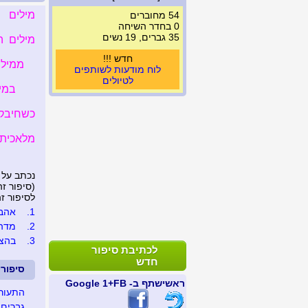
 אהבתנו
54 מחוברים
0 בחדר השיחה
35 גברים, 19 נשים
י לליבך
חדש !!!
ופייך
לוח מודעות לשותפים
לטיולים
פייך
 המילים
ף העולם
ב על ידי
פה 5,980 פעמים)
כתבו 3 תגובות
הבתי
1.
מרגש
2.
מאמי
3.
לכתיבת סיפור
חדש
ים של
+1 Google
שתף ב- FB
ראשי
😀😀
שים....