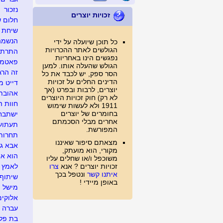
נזכור
זכויות יוצרים
חלום 
שיחת ט
הנשמה 
כל תוכן שיועלה על ידי
הגולשים לאתר ההכרויות
התרת 
נפגשים הינו באחריות
פאטמה
הגולש שהעלה אותו. למען
זה הרג
הסר ספק, יש לכבד את כל
הדינים החלים על זכויות
דייט מי
יוצרים, לרבות ובפרט (אך
אהובת
לא רק) חוק זכויות היוצרים
חוות ה
1911 ולא לעשות שימוש
בחומרים של יוצרים
ישתבח 
אחרים מבלי הסכמתם
תעתועי
המפורשת.
תחרות 
מצאתם סיפור שאיננו
אבא גנו
מקורי, הוא מועתק,
הוא או
משוכפל ו/או שחלים עליו
זכויות יוצרים ? אנא
צרו
לאמץ מ
איתנו קשר
ונטפל בכך
שיתוף
באופן מיידי !
מישל
אלוקי
עברה ל
בת פלונ