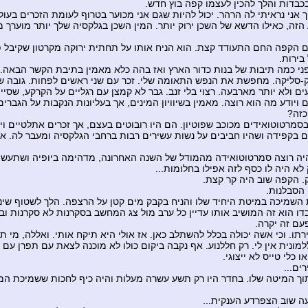
כבדות והלך להכין לעצמו קפה בוץ חדש.
יך אני נראיתי לה הרהר. יכול להיות שגם אני מכוער בטרוף לעומת הזכרים בעול
הזה, כאילו הדשא של השכן ירוק יותר. המין השכן בגלקסיה שלך יותר מוערך 
 הקפה החם התעודד קצת. הוא הניח אותו על תחתית ירוקה מקרטון שקיבל פ
בירות.
ני כמה תיבות של בנות כדור הארץ ואז בהה כלא מאמין בתיבת הקשר הבאה. 
-סליקה. מחפשת את הנפש התאומה שלי. זכר עם שני ראשים לפחות. גובה ש
ם ולא יותר מארבעה. רצוי בלי זנב. גבר לא קמצן עם רגליים על הקרקע, שסי
ויודע מה הוא רוצה. מאמין בשיוויון המינים, אך בעליונות הנקבות על הגברים
כזה?
 בסמרטוטואידים מכוכב שפוטיון. הם היו רובוטים בעצם, אך זכרים אתלטיים ויפ
 בקפידה ושהיו חביבים על נשות עשירים רבות ברחבי הגלקסיה ומעבר לה. אב
יה רוצה סמרטוטואידה מהמודל של השנה האחרונה, מדהימה ביופיה ושתעש
לא היה לו כסף לזה אפילו בחלומות...
. הקפה שוב היה קר קצת.
 הסבלנות.
השמיכה במיטת היחיד שלו והניח בקבק מים קטן על הרצפה. הלך לשטוף שיני
דו הוא זה המושיב אותו עדיין כל ערב מול צג המחשב בסקרנות לא סקרנות וב
עם זה יקרה.
תו. וכי אשה יכולה בכלל להשתלב כאן. אז אולי היא תיקח אותי. ואללה, מי תי
מונית אין לי. רק חללנוע. אף נקבה ביקום כולו לא מוכנה לצאת עם תפרן עם כ
 כלי טייס לא ייצוגי.
ים...
וך המיטה שלו. בחדר היו רק תשע עשרה מעלות והיה כיף לחכות ששמיכת ה
עה שוב הצפרדע הענקית...