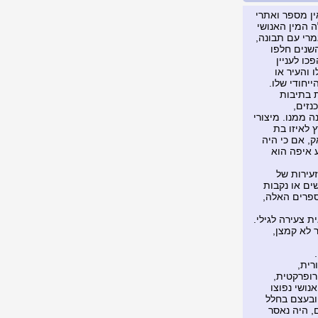
ין מספר ואתרי
 המין האנושי
רי עם תבונה,
השנים חלפו
כו לעניין
 והעיר או
יחודי שלו.
 בתיבות
זים,
ה ממנו. מיצורי
 לאיזו בת
, אם כי היה
ע איפה הוא
עירות של
ים או נקבות
ספרים האלה,
ע ובתיבת הקשר היה כתוב: שמי קירקרונה. אני בת 578 ונראית צעירה לגילי.
 לא קמצן,
רית,
רופרקטית,
נושי נפוצו
ובעצם בחלל
, היה נאסר