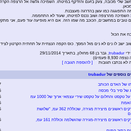
ב שלי מכובה, צעק בזעם והזדקף במיטתו. השמיכה גלשה אל הרצפה הקרה
כאן.
ה התפוגגה כמו עשן בהדרגה מעצבנת.
השמיכה מהרצפה ושוב נכנס למיטתו, שעוד לא התחממה.
טובים במחשבים, הכוכב מה שמו הזה. אם היא מופיעה עוד פעם, אני מתק
ח את הכול
שוב ישב לו נים לא נים מול המסך. כוס הקפה הנצחית על תחתית הקרטון לצידו
ידי
trubadur
, גבר בן 68 מחולון, בתאריך 29/11/2014
8,930 פעמים)
ה לא נכתבו תגובות
[ להוספת תגובה ]
ים נוספים של
trubadur
ו של האדם הכותב
7
ג של סיר בלי מכסה
6
ל טקסט והחלום על טקסט שירי עצמאי ארוך של 1000 עמ
6
האמת
6
שני פרקים ראשונים מיצירת מגירה, שכוללת 362 עמ, "שלושת
6
ם
שני פרקים ראשונים מיצירת-מגירה שהושלמה וכוללת 161 עמ,
6
ים בתוך המים
6