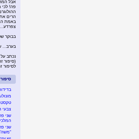
אבל המחש
פה! לכי מ
ההולוגרמ
הרים את 
באמת הם 
צפרדע...
בבוקר שכ
בערב... 
נכתב על 
(סיפור זה נצפה 
לסיפור ז
סיפור
בדידות
מונולו
טקסט ע
צבעי 
המלכי
"משה"
יש עננ