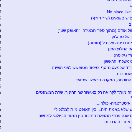
ט
6
6
No place lik
 שוב גואים (שיר חורף)
6
ם
6
ל אודם (מתוך ספר-המגירה, "האופק שט")
6
על סר ג'וק
6
ת ניגנה על נבל (סונטה)
6
ל החלוץ הזקן
6
 (גלוסה)
6
ממשלתי הראשון
6
ד שכמעט נחטף. סיפור מטופשש לפני השינה...
6
שטפונות
6
החוכמה, המקרה הראשון שתועד
6
6
זה מותר לקריאה רק באישור שר החינוך, שרת המשפטים
6
יסטרטגיה- כולה...
6
שלא באמת היה... בין האופטימית למלנכולי
5
 שנה אחרי המצאת החיבור בין המוח הביולוגי למחשב
5
אתרי ההכרויות
5
ת
5