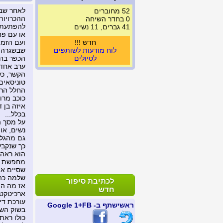
לאחר שבנ
52 מחוברים
ההכרויות
0 בחדר השיחה
להפתעתו,
41 גברים, 11 נשים
או עם פח
חדש !!!
ועם הזמן
לוח מודעות לשותפים
שבשגרה. 
לטיולים
הכפר בהם
ערב אחד 
הקשר, כש
טוניסאים,
החלל הרב
כוכב מרו
איזה בן 
בכלל...
על מסך ה
נשים, או
גם מהגלק
כך שנקבע
מחפשת זכ
שסיים את
שלמה כהן
לכתיבת סיפור
אז מה הצ
חדש
ארכיטקטי
עורכת די
ראשי
שתף ב- FB
+1 Google
בשוק השח
כולו ראת