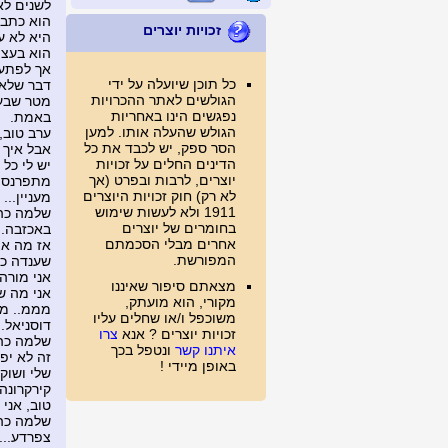
לשנים לא
הוא כתב 
זכויות יוצרים
היא לא ע
הוא בעצם
אך לפתע 
כל תוכן שיועלה על ידי
דבר שלא 
הגולשים לאתר ההכרויות
מטר שבעי
נפגשים הינו באחריות
באמת.
הגולש שהעלה אותו. למען
ערב טוב,
הסר ספק, יש לכבד את כל
אבל איך 
הדינים החלים על זכויות
יש לי כל
יוצרים, לרבות ובפרט (אך
מתפרנס מ
לא רק) חוק זכויות היוצרים
מעניין...
1911 ולא לעשות שימוש
שלמה כהן
בחומרים של יוצרים
באכזבה.
אחרים מבלי הסכמתם
אז מה את
המפורשת.
שענדה כע
אני מורה
מצאתם סיפור שאיננו
אני מה ש
מקורי, הוא מועתק,
מממ.. מענ
משוכפל ו/או שחלים עליו
דוסניאל. 
זכויות יוצרים ? אנא
צרו
שלמה כה
איתנו קשר
ונטפל בכך
זה לא יפ
באופן מיידי !
שלי ושוק
קירקרונה 
טוב, אני
שלמה כהן
צפרדע...