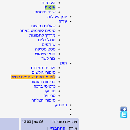
העדפות
אימות
שינוי סיסמה
יומן פעילות
עזרה
שאלות נפוצות
טיפים לשימוש באתר
מדריך לתמונות
סרגל כלים
שותפים
סטטיסטיקה
תנאי שימוש
צור קשר
תוכן
גלריית תמונות
סיפורי גולשים
לוח מודעות שותפים לטיול
בדיחות והומור
כרטיסי ברכה
סודוקו
טריוויה
סיפורי הצלחה
התנתק
צהריים טובים !
06 אוג | 13:03
אורח [
התחבר/י
]