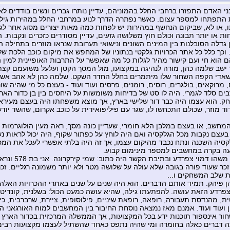
י האדם התפזרו ברחבי החלל בהמוניהם, עדיין נותרו גברים ונשים בודדים לא
 התפתחו למספר עצום. כאשר נפתרה הדרך לנוע במרחבי החלל במהירות גילה
 או לא, שביקום הנחשף במהירות יש לפחות כמה מאות יצורים מסוג אחר לגמ
ות או יותר תבונה וכולם חוץ משלושה גזעים, עדיין מסודרים כזכרים ונקבות. 
 גדלה הסובלנות בין המינים השונים ונישואי תערובת שנראו מוזרים בתחילה הפ
וכך כלל כל אתר הכרויות גלקטי בנתוניו של המחפש את מיקום כוכב הלכת שלו
 הוא חי ועם קישור מהיר לגלות כל מה שאפשר על התרבות האופיינית למין הי
ישב שלמה כהן, מורה לנהיגה במקצועו, מול המסך הקטן ועלעל משועמם קצת
אדי הקפה השחור שלו מיתמרים בחלל החדר השקט. שלמה כהן לא אהב אשכנ
 מרוקאים, בולגרים, רוסים, רומנים, פרסים ועוד ועוד - בעצם כל מי שהיה שונ
ים סלד לגמרי. היה לו סט של בדיחות משומשות על היחסים בין בן כדור הארץ
חק. הוא עצמו היה כבר דור שלישי בארץ, אך מוצא משפחתו היה בעצם מעיראק
דוד מוזר, שכולם התכחשו לו, שגר עם פיליפואידית על כוכב אקרום, שהשד יוד
מחשב, או בעצם במלבן הלא חומרי, שעדיין כונה מסך, ראה מעין הולוגרמות ז
 בעצם נקבות מכל הגלקסיה ואם היה לוחץ על כפתור שקוף, היה יכול לראות נש
סיה השכנה ונתח נכבד מהיקום עצמו, אך זה היה בלתי אפשרי לעכל את המ
ה בקרה במחשבים למספר מינימום קבוע.
הוא ראה משהו דמוי צפרד
ר שעוד פורה בגובה שלא עולה על שלושה מטר ולא יותר משמונה רגליים. זכר
 שלב המשחקים ו...
 פיהק. תמיד אותם הדברים. הוא היה שנים על שנים באתרי ההכרויות האלה.
פרדע הזאת עושה. להפתעתו גילה, שהיא עושה כמעט הכול: בשלנית, קונדיטו
ת, מהנדסת תעבורה, רופאה, רופאת שיניים, פילוסופית, ציירת, שרברבית, כי
ן ועוד ועוד. אמנם מאז נמצאה נוסחת החיבור בין המחשבים למוח האורגאני הא
ור אינספור תוכנות ידע בכל המקצועות, אך הממשלה המרכזית בכדור הארץ 
ה דברים כאלה בחומרה ומי שהיה נתפס כאחד שהשתיל לעצמו מקצועות רבים