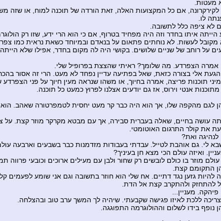
 מעטות.
לקירקרונה, אם כל המקצועות האלה, זאת הורדה של תוכנה למוח, או שזה מש
נתה לו.
 לא ציפה כלל לתשובה.
הייתה איתו בחדר וזה היה מפחיד בטרוף, אם כי הוא הרי ידע, שזו רק הולוגר
מקובל לעשות. לא נוחתים פתאום על בנאדם ובמיוחד כשאת נראית כמו צפרד
ם על רוחב של שניים שלושים. בקושי היה לה מקום בחדר, אפילו שלא הייתה 
 אמרה הצפרדע. מה שלומך? ראיתי שהצצת בפרופיל שלי.
הגעת אלי בצורה כזאת, שאל בפתיעה עדיין נפחד לא מעט. הרי זה אסור בהכרו
 מיני תוכנות פריצה, אמרה בחיוך, או משהו שנראה מעין חיוך על פני הצפרדע 
תוכנות אנטי וירוס, אז גם יודעים אצלנו לפרוץ כמעט כל תוכנה.
 לגם מהקפה שלו, אך הוא היה כבר קר מעט יחסית לטמפרטורה שאהב. הוא 
ה עושה בחיים, שאלה בעברית סבירה, אך עם מבטא מקרקר מוזר קצת. על צו
ת את קולר התרגום האוטומטי.
 לנהיגה ואת?
בא לי. גם אוהבת לטייל. עבדתי בעבודות מזדמנות כבר בשבעים וארבעה עולמ
יין. ואיזה עולם הכי מצא חן בעיניך?
עולם מוזר בו כולם לובשים רק שחור ולבן עם מעילים ארוכים וכובעי פרווה תמ
ן התקומם קצת.
ה להיות גזען נגד דתיים. אח שלי הוא חוזר בתשובה וגם אני שומע לפעמים קל
ל להתחזק ולהתקרב קצת אל הדת.
פיהקה. מעניין...
 צריכה ללכת לאיזו פגישה שקבעתי. שיהיה לך המשך ערב טוב ובהצלחה.
 נופף בידו לשלום וההולוגרמה התפוגגה.