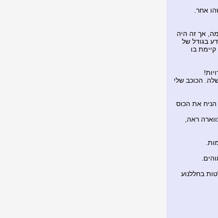
הו אחר.
מה, אך זה היה
ע בגודל של
קיימת בו
יות!
שלה. הכוכב שלי
הניח את הכוס
וארה ראה,
ות.
והים.
טות בחללנוע