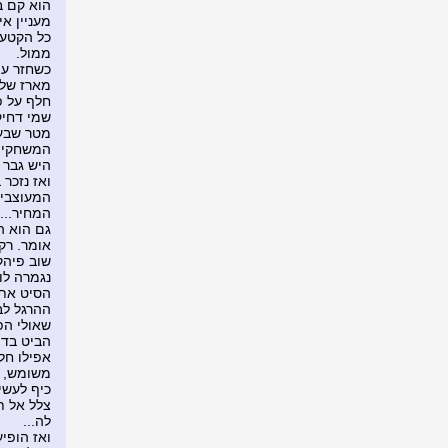
הוא קם ב
מעניין א
כל הקטע 
ממול.
כשחזר עם
מארז של 
חלף על פ
שמי דחיק
מטר שבעי
המשחקים 
היש גבר 
ואז נזכר
המעוצבים
המחיר...
גם הוא ה
אומר. רק 
שוב פיהק
נגמרה לו
הסיט את 
ההרגל לב
שאולי הפ
הביט בדיר
אפילו חלל
משומש, או
כיף לעשיר
צלל אל ת
לה...
ואז הופי