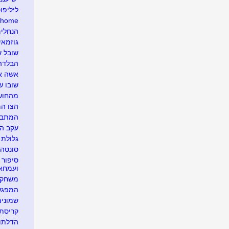
ליליפו
e home
הנחלים
גוזמאי
שובל ש
הבלדה 
אשה אח
שובו ש
מהחושך
הצו ה
המתבוד
עקב ה
גלולת 
סונטה
סיפור 
ועמחא
משחק א
המפגש 
שמונים
קריסת 
הדלתו