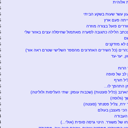
 אלוהית
5
5
ון עשר שעות בשקע הביתי
5
יתה פעם ארץ
5
ררים פועל בצורה מוזרה
5
כתב הלילה כתגובה לסערה מאתמול שחיסלה עצים באזור שלי
5
ם
5
 לא מזדקנים
5
הרים (כל השירים האחרונים מהספר השלישי שטרם ראה אור)
5
ן, יער-עד
5
5
 הרוח
5
ן לב של סופה
5
יל חורף
5
 התהפך לו...
5
הארנב (כליל סונטות) (שכבות עומק: שתי העליסות ולוליטה)
5
 (גלוסה)
5
 ירח, צליל פסנתר (סונטה)
5
כי מעצבן בעולם
5
העבודה
4
 של משורר. היטי גרסה סופית (אולי...)
4