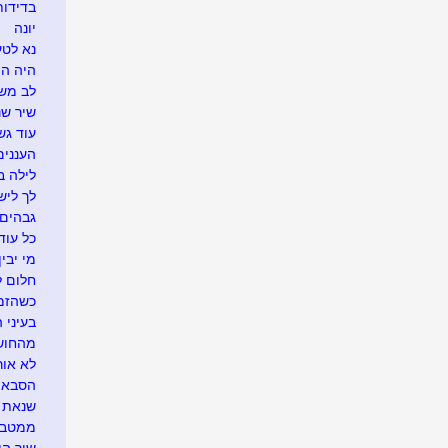
בדידות
יונה
נא לטע
היה הי
לב משו
שיר שנ
עוד גש
העננים
לילה ב
לך לישו
גבהים
כל עוד
מי יבי
חלום ל
כשהזמן
בעיני 
מהחושך
לא אור
הסבא ה
שנאת 
ממטבחו