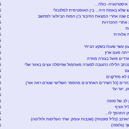
יסטרטגיה- כולה...
6
שלא באמת היה... בין האופטימית למלנכולי
5
 שנה אחרי המצאת החיבור בין המוח הביולוגי למחשב
5
אתרי ההכרויות
5
ת
5
 אלוהית
5
5
ון עשר שעות בשקע הביתי
5
יתה פעם ארץ
5
ררים פועל בצורה מוזרה
5
כתב הלילה כתגובה לסערה מאתמול שחיסלה עצים באזור שלי
5
ם
5
 לא מזדקנים
5
הרים (כל השירים האחרונים מהספר השלישי שטרם ראה אור)
5
ן, יער-עד
5
5
ן לב של סופה
5
יל חורף
5
 התהפך לו...
5
הארנב (כליל סונטות) (שכבות עומק: שתי העליסות ולוליטה)
5
 (גלוסה)
5