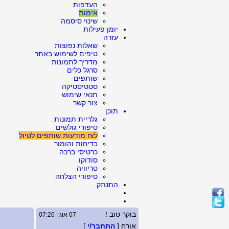
העדפות
אימות
שינוי סיסמה
יומן פעילות
עזרה
שאלות נפוצות
טיפים לשימוש באתר
מדריך לתמונות
סרגל כלים
שותפים
סטטיסטיקה
תנאי שימוש
צור קשר
תוכן
גלריית תמונות
סיפורי גולשים
לוח מודעות שותפים לטיול
בדיחות והומור
כרטיסי ברכה
סודוקו
טריוויה
סיפורי הצלחה
התנתק
בוקר טוב !
07 אוג | 07:26
אורח [
התחבר/י
]