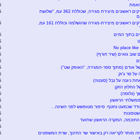
האמת
6
שני פרקים ראשונים מיצירת מגירה, שכוללת 362 עמ, "שלושת
6
ם
שני פרקים ראשונים מיצירת-מגירה שהושלמה וכוללת 161 עמ,
6
ים בתוך המים
6
ט
6
6
No place lik
 שוב גואים (שיר חורף)
6
ם
6
ל אודם (מתוך ספר-המגירה, "האופק שט")
6
על סר ג'וק
6
ת ניגנה על נבל (סונטה)
6
ל החלוץ הזקן
6
 (גלוסה)
6
ממשלתי הראשון
6
ד שכמעט נחטף. סיפור מטופשש לפני השינה...
6
שטפונות
6
החוכמה, המקרה הראשון שתועד
6
6
זה מותר לקריאה רק באישור שר החינוך, שרת המשפטים
6