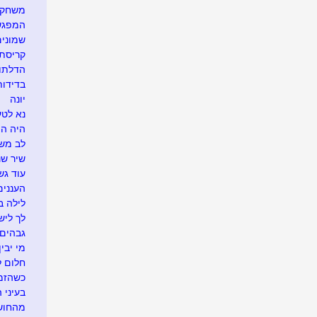
משחק א
המפגש 
שמונים
קריסת 
הדלתו
בדידות
יונה
נא לטע
היה הי
לב משו
שיר שנ
עוד גש
העננים
לילה ב
לך לישו
גבהים
מי יבי
חלום ל
כשהזמן
בעיני 
מהחושך