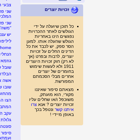
צבעי 
זכויות יוצרים
המלכי
כל תוכן שיועלה על ידי
"משה"
הגולשים לאתר ההכרויות
יש עננ
נפגשים הינו באחריות
ליליפו
הגולש שהעלה אותו. למען
הסר ספק, יש לכבד את כל
e home
הדינים החלים על זכויות
הנחלים
יוצרים, לרבות ובפרט (אך
גוזמאי
לא רק) חוק זכויות היוצרים
1911 ולא לעשות שימוש
שובל ש
בחומרים של יוצרים
הבלדה 
אחרים מבלי הסכמתם
אשה אח
המפורשת.
שובו ש
מצאתם סיפור שאיננו
מהחושך
מקורי, הוא מועתק,
משוכפל ו/או שחלים עליו
הצו ה
זכויות יוצרים ? אנא
צרו
המתבוד
איתנו קשר
ונטפל בכך
עקב ה
באופן מיידי !
גלולת 
סונטה
סיפור 
ועמחא