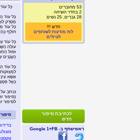
כָּל עוֹד ה
53 מחוברים
2 בחדר השיחה
כָּל עוֹד הָר
28 גברים, 25 נשים
מַסְרֵק לְאֶ
חדש !!!
כָּל עוֹד מַש
לוח מודעות לשותפים
חוֹלֵף כְּהֵד
לטיולים
כָּל עוֹד עַ
עוֹלֶה הַשְּׁ
וּמוּל הַתְּ
הָעֲנָנִים ש
כָּל עוֹד הַמ
לִמְצוּקוֹת
אֶשָּׂא עֵינ
כְּאֶל פִּסְג
נכתב על 
(סיפור זה נצפה 
לסיפור ז
לכתיבת סיפור
סיפור
חדש
בדידות
ראשי
שתף ב- FB
+1 Google
מונולו
טקסט ע