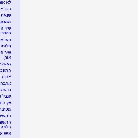
לא אור
הסבא ה
שנאת 
ממטבחו
שיר הי
בהכרוי
השרפר
חלומו 
שיר הי
אור)
געגוע
התפכח
אהבה ל
אהבה, 
בראשי
ענבל ו
עץ החי
מסיבת 
המשיכ
התשובה
הלאה
איש אח