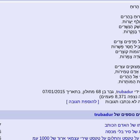
ָרוּחַ
וּחַ בֶּהָרִים
לֶף יְעָרוֹת.
ַּׁק הַנְּשָׁרִים
 בַּנְּקָרוֹת.
ל מַדָּפִים צָרִים
בִיל חֲסַר פְּשָׁרוֹת
הוֹמוֹת קוֹצְרִים
ְׂדֵה צַמָּרוֹת.
ְּצוּקִים עִוְּרִים
 אָדָם טְמִירוֹת,
ַי אֶל הֶהָרִים
ַּת הַמּוֹתָרוֹת.
ידי
trubadur
, גבר בן 68 מחולון, בתאריך 07/01/2015
8,371 פעמים)
ה לא נכתבו תגובות
[ להוספת תגובה ]
ים נוספים של
trubadur
ו של האדם הכותב
7
ג של סיר בלי מכסה
6
ל טקסט והחלום על טקסט שירי עצמאי ארוך של 1000 עמ
6