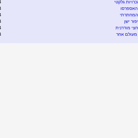
רויות גלקטי
4
האספרסו
4
המחתרתי
4
פור ישן
4
צי מודרנית
4
מעולם אחר
4