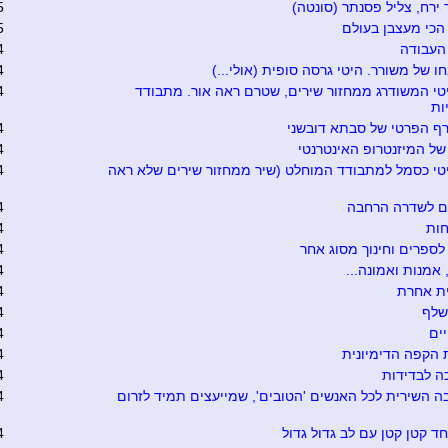
 ירח, צליל פסנתר (סונטה)
5
כי מעצבן בעולם
5
העבודה
4
 של משורר. היטי גרסה סופית (אולי...)
4
טי המשודרג ממחזור שירים, שטרם ראה אור. מתבודד
4
ות
ף הפרטי של סבתא דובשני
4
של המיזנטרופ האינטרנטי
4
טי כסמל למתבודד המוחלט (שיר ממחזור שירים שלא ראה
4
ים לשדרה הרחבה
4
ות
4
ספרים וחינוך מסוג אחר
4
אמנות ואמונה...
4
ת אחרת
4
שלף
4
ים
4
הקפה הדימיונית
4
ה לבדידות
4
 השירית לכל האנשים 'הטובים', שמייעצים תמיד לזרום
4
ד קטן קטן עם לב גדול גדול
4