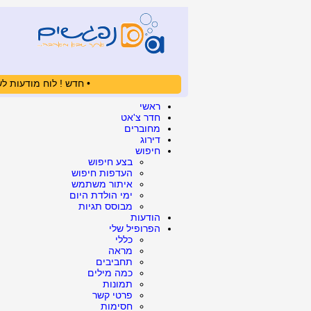
• חדש ! לוח מודעות לש
ראשי
חדר צ'אט
מחוברים
דירוג
חיפוש
בצע חיפוש
העדפות חיפוש
איתור משתמש
ימי הולדת היום
מבוסס תגיות
הודעות
הפרופיל שלי
כללי
מראה
תחביבים
כמה מילים
תמונות
פרטי קשר
חסימות