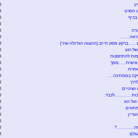
ון
0
ו הסרט
0
בכיף
0
0
רה
0
אה........
0
.......ברקע מסע חיים.(ההצגה הגדולה-שיר)
0
של רגע
0
סות להתחסנות
0
ישית......ממך
0
אחרת.
0
קה בממתינה.....
0
דרך
0
ושינויים
0
ת..............לכבד.
0
ועל הא
0
מתאים
0
עדיין
0
0
.............?
0
ולם
0