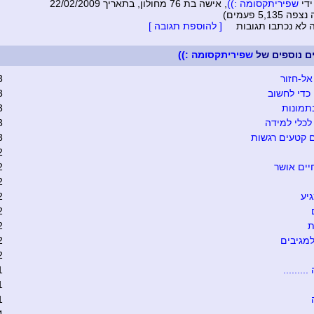
ידי
שפיריתקסומה :))
, אישה בת 76 מחולון, בתאריך 22/02/2009
5,135 פעמים)
ה לא נכתבו תגובות
[ להוספת תגובה ]
ים נוספים של
שפיריתקסומה :))
אל-חזור
3
כדי לחשוב
3
תמונות
3
כלי למידה
3
 קטעים רגשות
3
2
יים אושר
2
2
יע
2
2
ת
2
מגיבים
2
2
........
1
1
1