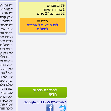
זה זמן ר
79 מחוברים
דממה עופ
1 בחדר השיחה
זה אני נ
52 גברים, 27 נשים
ארץ קרה 
חדש !!!
בילדותי 
לוח מודעות לשותפים
זה ידעתי
לטיולים
אוקי אני
בדמי זור
נצחנו את
כשם אימ
הניצולים 
הגיע שנת 68 ושוב קם מרד נגד. בעם-ושוב שמענו אתם ל
לא כאן.קי
היינו פל
ביקוש מא
אבל בחיר
כאן זה כ
אני ?אני
עוד לא ה
מרוקאים .
כולנו נול
מה נותר 
לכתיבת סיפור
כמו עוף 
חדש
ולסיום גא
על כנפי 
ראשי
שתף ב- FB
+1 Google
עטף את נ
לזכר הור