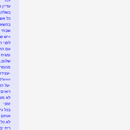
לכל
עדיין כ
בשלהן
כל אש
בהשאל
שבתי 
=יש ש
לפני ה
עם ההר
ומגיח ה
שלום,נע
מהמרי
-עצירה
===רק
-על הד
רואים ש
לא משע
זמני
בכל גי
אותם 
לא כל 
ריח ים