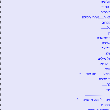
ולמית
0
הסודי
0
וכבים
0
אור.....אחרי הלילה
0
קרוב
0
......
0
0
ת שרשרת
0
שדרה
0
דואלי.....
0
לנו
0
 מילים
0
וקריאה
0
וצא
0
בע......ומה עוד.....?
0
י נסיכה ....
0
.....
0
שיר
0
........................
0
ם....? מה מתאים....?
0
בפנים
0