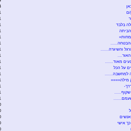
4
אן
4
/ם
1
ר
1
ה בלבד
1
הביתה
1
מחות=
1
הבטחה......
1
גל והשיגרה.......
1
אור....
1
ים מאוד.......
1
ם על הכל
1
 למחשבה.......
1
 מילה====
1
רך-
1
קוף......
1
מם.......
1
0
ל
0
אנשים
0
כך אישי
0
0