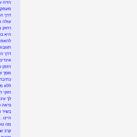
הזיה ע
מעמק 
דרך הכ
עולה ה
רחוק מ
היא בכל
להאמין
תגובו
דרך ה
אינדיבי
הזמן ש
מסך של
כתיבה 
ללא מ
חוקי הט
לך עיני
נראה כך
בשיר ו
היינו ...
מה טעי
קרב ש