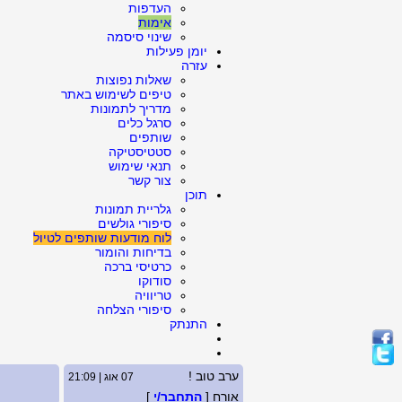
העדפות
אימות
שינוי סיסמה
יומן פעילות
עזרה
שאלות נפוצות
טיפים לשימוש באתר
מדריך לתמונות
סרגל כלים
שותפים
סטטיסטיקה
תנאי שימוש
צור קשר
תוכן
גלריית תמונות
סיפורי גולשים
לוח מודעות שותפים לטיול
בדיחות והומור
כרטיסי ברכה
סודוקו
טריוויה
סיפורי הצלחה
התנתק
ערב טוב !
07 אוג | 21:09
אורח [
התחבר/י
]