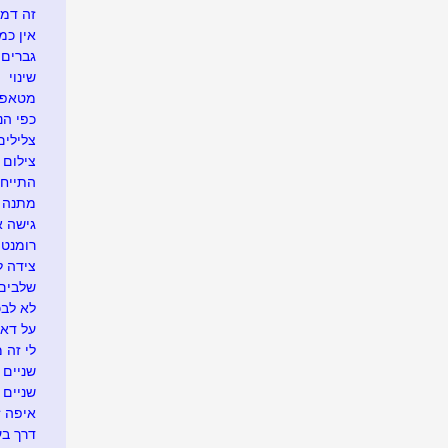
זה דמי
אין כמ
גברים 
שינוי
מטאפו
כפי הנר
צלילים
צילום 
התייח
מתנה א
גישה 
רומנטי
צידה ל
שלבים 
לא לבכו
על דא 
לי זה 
שניים ו
שניים
איפה זה.
דרך בע