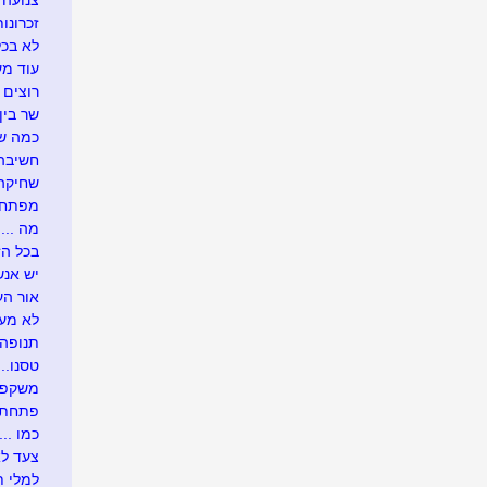
צנועה
זכרונות
לא בכל
עוד מע
רוצים 
שר בין
כמה שו
חשיבה 
שחיקה .
מפתח 
מה ....
בכל הזדמ
יש אנש
אור העו
לא מעונ
תנופה..
טסנו....
משקפיי
פתחתי בר
כמו .....
צעד לא
למלי ת