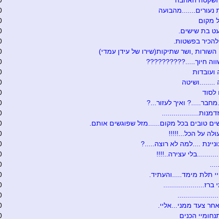
 ושקטה האהבה
0
 נעורים.......מהבועה
0
 מקום
0
ט בת שישים.
0
להכיר בפשטות.
0
 השורות ,ושר שתיקות(שירו של עידן עמדי)
0
וה חיוך.....??????????
0
ועובדות
0
.......ושיטה
0
לסוד
0
מחבר.....? ואיך לעזור...?
0
נות...................
0
ים טובים בכל מקום......מזל שפוגשים אותם.
0
לה על הכל...!!!!!
0
יינת ....למה לא רוצה.....?
0
.........בלי עצירה..!!!!
0
...
0
 תלת מימד.....והעתיד.
0
ז.....................
0
...................
0
חר צעד ממני...אליי.
0
נחומיי הכנים
0