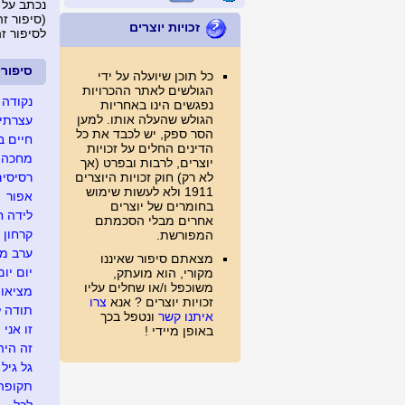
נכתב על 
(סיפור זה נצפה 
זכויות יוצרים
לסיפור ז
סיפור
כל תוכן שיועלה על ידי
הגולשים לאתר ההכרויות
נקודה 
נפגשים הינו באחריות
הגולש שהעלה אותו. למען
עצרתי 
הסר ספק, יש לכבד את כל
חיים ב
הדינים החלים על זכויות
מחכה ל
יוצרים, לרבות ובפרט (אך
לא רק) חוק זכויות היוצרים
רסיסים
1911 ולא לעשות שימוש
אפור
בחומרים של יוצרים
לידה ח
אחרים מבלי הסכמתם
קרחון
המפורשת.
ערב מג
מצאתם סיפור שאיננו
יום יום
מקורי, הוא מועתק,
משוכפל ו/או שחלים עליו
מציאו
זכויות יוצרים ? אנא
צרו
תודה ל
איתנו קשר
ונטפל בכך
זו אני
באופן מיידי !
זה היה .
גל גיל
תקופה