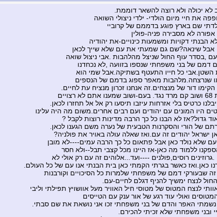
ב לא יכולה ולא רוצה להשאר דוממת.
פה את חיי מיום הולדי- ילדי ניצולי השואה
ולדתי שם בארץ פוגע בדממם של קרוביי
אפורה לא מסבירה פניה-פולין
לא הבנתי דקויות ומשמעות כינויים-את יהודיה
 אבל שינאה?שם גם שמעתי את עם שלא שייך לכאן
 עם ,בסדר עוף החול שניצל מהלהבות .אבי ניצול שואה
ם דמם של בני משפחתי שנספו בזוועה ,לא נכחדנו
 השטן.אבי כל חייו התעטף בשתיקה.אבל שמי הוא
ו שנרצחה.מלהבות מאפר ספוג בדמם של הנספים
הקימו דור של מנצחים.זה אנחנו זכרון מנציח עת לחיים.
א רצויים
בלנו כרטיס בלי אזרחות עיזבו תיסעו רק אל אל תחזרו לכאן.
יטים היו המונים עם יהודים ועם רבים אחרים.משום מה היה עלינו
וד גדול?אז לא הבנו כל כך הרבה מדינות רוצות לקבל ?
תם של הורי והסקרנות הטבעית של נערה משם הגענו לכאן.
אן ישראל יהודים זה עם.ואז שאלה עולה באויר את פולניה?
 עם שלא נולד כאן אבל פתאום כל כך הרבה עמים----לא מובן
ספקנו ללמוד מה כאן-אז היינו מכל קצבי תבל--ולא חסר
גרוזינים רוסים,פולנים ----ועד...אלוהים זה עם רק אולי לא
דנו כאן.ואז כאשר בגרתי הקמתי כאן בית הבנתי אנו עם של כל העולם.
זה שבעורקי דמם של משפחתי שלמרות כל הסיכויים וקורבנות
החול לנצח ימשיך להניף דגלם לחיים-עם.
וותי לנצח המטוס של מטוסי חיל האוויר מעל אוושויץ תפילתי וליבי
המטוסים ואולי עוד רגע של אור ענק עם הטייסים
שמתי האפר והדם של בני משפחתי זכו אני נושאת את שם סבתי.
יי ובני משפחתי שלא זכיתי להכירם.