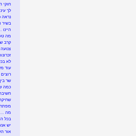
חוקי הט
לך עיני
נראה כך
בשיר ו
היינו ...
מה טעי
קרב ש
צנועה
זכרונות
לא בכל
עוד מע
רוצים 
שר בין
כמה שו
חשיבה 
שחיקה .
מפתח 
מה ....
בכל הזדמ
יש אנש
אור העו