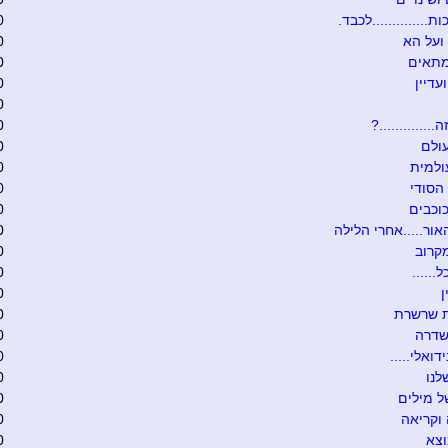
ת..............לכבד.
0
ועל הא
0
מתאים
0
עדיין
0
0
.............?
0
ולם
0
ולמית
0
הסודי
0
וכבים
0
אור.....אחרי הלילה
0
קרוב
0
......
0
0
ת שרשרת
0
שדרה
0
דואלי.....
0
לנו
0
 מילים
0
וקריאה
0
וצא
0