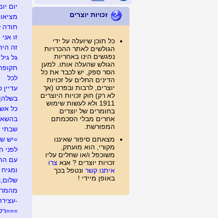
יום יום
זכויות יוצרים
מציאו
תודה ל
זו אני
כל תוכן שיועלה על ידי
זה היה .
הגולשים לאתר ההכרויות
נפגשים הינו באחריות
גל גיל
הגולש שהעלה אותו. למען
תקופה
הסר ספק, יש לכבד את כל
לכל
הדינים החלים על זכויות
יוצרים, לרבות ובפרט (אך
עדיין כ
לא רק) חוק זכויות היוצרים
בשלהן
1911 ולא לעשות שימוש
כל אש
בחומרים של יוצרים
אחרים מבלי הסכמתם
בהשאל
המפורשת.
שבתי 
מצאתם סיפור שאיננו
=יש ש
מקורי, הוא מועתק,
לפני ה
משוכפל ו/או שחלים עליו
עם ההר
זכויות יוצרים ? אנא
צרו
ומגיח ה
איתנו קשר
ונטפל בכך
באופן מיידי !
שלום,נע
מהמרי
-עצירה
===רק