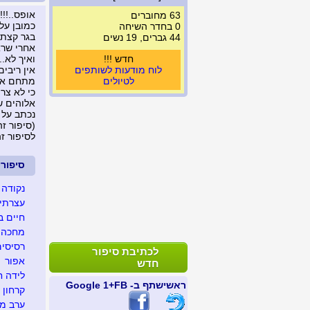
אופס..!!
63 מחוברים
כמובן על 
0 בחדר השיחה
בגר קצת .
44 גברים, 19 נשים
אחרי שראה
חדש !!!
ואיך לא..
לוח מודעות לשותפים
אין ריבי
לטיולים
מתחם אחד
כי לא צר
אלוהים ש
נכתב על 
(סיפור זה נצפה 
לסיפור ז
סיפור
נקודה 
עצרתי 
חיים ב
מחכה ל
רסיסים
לכתיבת סיפור
אפור
חדש
לידה ח
ראשי
שתף ב- FB
+1 Google
קרחון
ערב מג