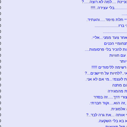
יינת ....למה לא רוצה.....?
0
.........בלי עצירה..!!!!
0
...
0
 תלת מימד.....והעתיד.
0
ז.....................
0
...................
0
חר צעד ממני...אליי.
0
נחומיי הכנים
0
ת להכיר בלי פרסומות....
0
עם חוויות
0
ותר
0
רשימה ללימודים !!!!!
0
י..?לחיות על חיישנים...?
0
 לעצמי...מי אם לא אני.
0
הם מתנה
0
ת מהמגירה
0
ורי דרך.....זה בסדר
0
,זה הוא....וקוד חברתי.
0
 אלמונית.
0
אותה ...את גרה לבד..?
0
 בא בלי השקעה.
0
מול מציאות
0