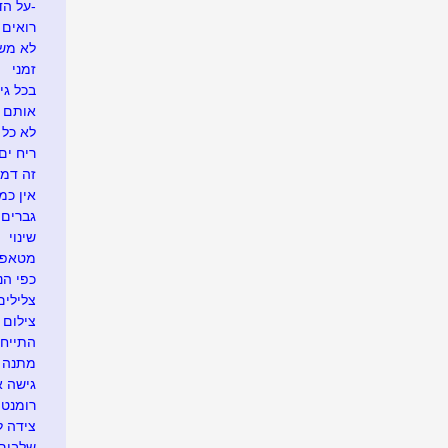
-על הד
רואים ש
לא משע
זמני
בכל גי
אותם 
לא כל 
ריח ים
זה דמי
אין כמ
גברים 
שינוי
מטאפו
כפי הנר
צלילים
צילום 
התייח
מתנה א
גישה 
רומנטי
צידה ל
שלבים 