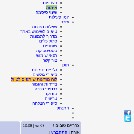
העדפות
אימות
שינוי סיסמה
יומן פעילות
עזרה
שאלות נפוצות
טיפים לשימוש באתר
מדריך לתמונות
סרגל כלים
שותפים
סטטיסטיקה
תנאי שימוש
צור קשר
תוכן
גלריית תמונות
סיפורי גולשים
לוח מודעות שותפים לטיול
בדיחות והומור
כרטיסי ברכה
סודוקו
טריוויה
סיפורי הצלחה
התנתק
צהריים טובים !
07 אוג | 13:36
אורח [
התחבר/י
]