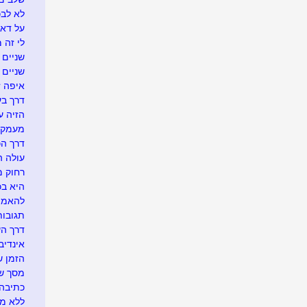
לא לבכו
על דא 
לי זה 
שניים ו
שניים
איפה זה.
דרך בע
הזיה ע
מעמק 
דרך הכ
עולה ה
רחוק מ
היא בכל
להאמין
תגובו
דרך ה
אינדיבי
הזמן ש
מסך של
כתיבה 
ללא מ