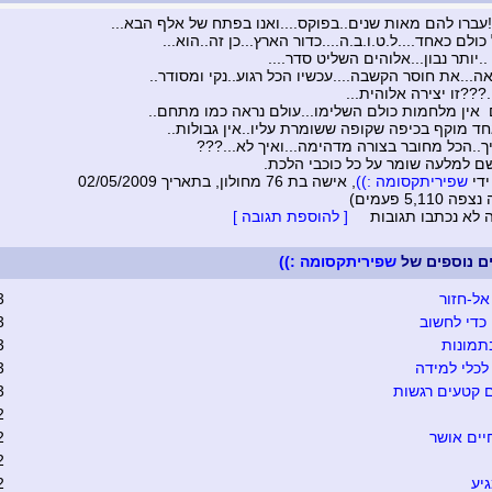
!!עברו להם מאות שנים..בפוקס....ואנו בפתח של אלף הבא...
כולם כאחד....ל.ט.ו.ב.ה....כדור הארץ...כן זה..הוא...
.יותר נבון...אלוהים השליט סדר....
...את חוסר הקשבה....עכשיו הכל רגוע..נקי ומסודר..
.???זו יצירה אלוהית...
ם אין מלחמות כולם השלימו...עולם נראה כמו מתחם..
 מוקף בכיפה שקופה ששומרת עליו..אין גבולות..
יך..הכל מחובר בצורה מדהימה...ואיך לא...???
ם למלעה שומר על כל כוכבי הלכת.
ידי
שפיריתקסומה :))
, אישה בת 76 מחולון, בתאריך 02/05/2009
5,110 פעמים)
ה לא נכתבו תגובות
[ להוספת תגובה ]
ים נוספים של
שפיריתקסומה :))
אל-חזור
3
כדי לחשוב
3
תמונות
3
כלי למידה
3
 קטעים רגשות
3
2
יים אושר
2
2
יע
2