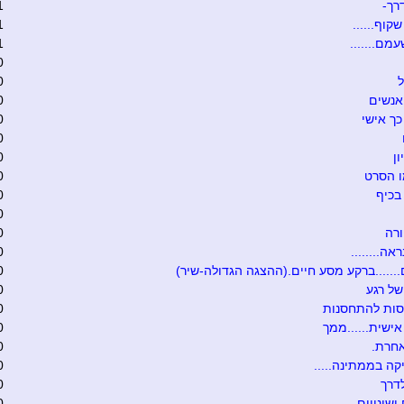
רך-
1
קוף......
1
מם.......
1
0
ל
0
אנשים
0
כך אישי
0
0
ון
0
ו הסרט
0
בכיף
0
0
רה
0
אה........
0
.......ברקע מסע חיים.(ההצגה הגדולה-שיר)
0
של רגע
0
סות להתחסנות
0
ישית......ממך
0
אחרת.
0
קה בממתינה.....
0
דרך
0
ושינויים
0