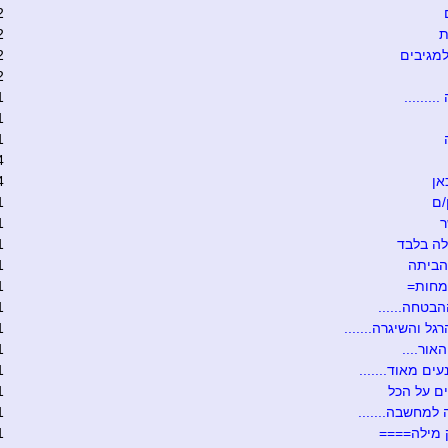
2
ת
2
מגיבים
2
2
........
1
1
1
4
אן
4
/ם
1
ר
1
ה בלבד
1
הביתה
1
מחות=
1
הבטחה......
1
גל והשיגרה.......
1
אור....
1
ים מאוד.......
1
ם על הכל
1
 למחשבה.......
1
 מילה====
1