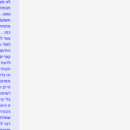
לא מעונ
תנופה..
טסנו....
משקפיי
פתחתי בר
כמו .....
צעד לא
למלי ת
הזדמנו
קצרים 
לדעת י
הכנתי 
זה כדא
מפרגנת
חיים 
רשימו
בלי קיצ
זו היא 
גיבורה
שאלתי 
דבר לא
אנשים 