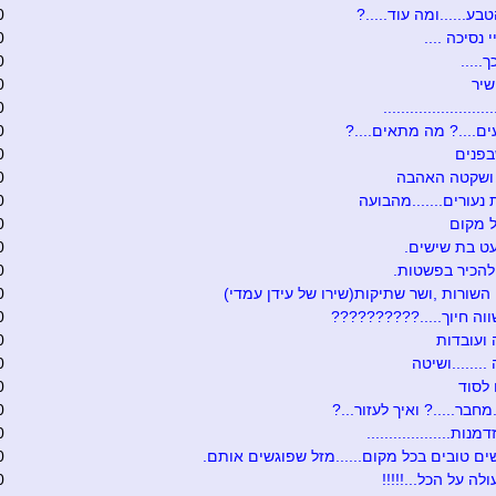
בע......ומה עוד.....?
0
י נסיכה ....
0
.....
0
שיר
0
........................
0
ם....? מה מתאים....?
0
בפנים
0
 ושקטה האהבה
0
 נעורים.......מהבועה
0
 מקום
0
ט בת שישים.
0
להכיר בפשטות.
0
 השורות ,ושר שתיקות(שירו של עידן עמדי)
0
וה חיוך.....??????????
0
ועובדות
0
.......ושיטה
0
לסוד
0
מחבר.....? ואיך לעזור...?
0
נות...................
0
ים טובים בכל מקום......מזל שפוגשים אותם.
0
לה על הכל...!!!!!
0